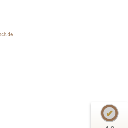
ach.de
✔︎